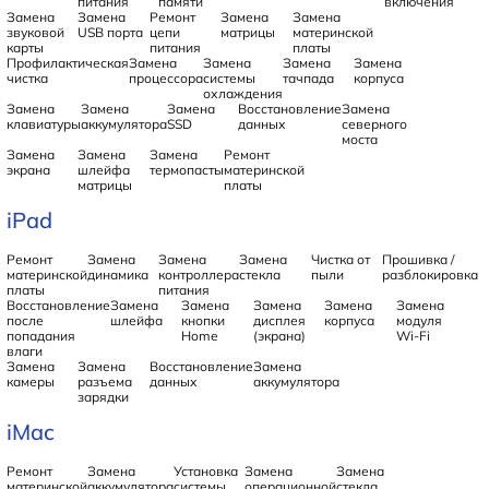
питания
памяти
включения
Замена
Замена
Ремонт
Замена
Замена
звуковой
USB порта
цепи
матрицы
материнской
карты
питания
платы
Профилактическая
Замена
Замена
Замена
Замена
чистка
процессора
системы
тачпада
корпуса
охлаждения
Замена
Замена
Замена
Восстановление
Замена
клавиатуры
аккумулятора
SSD
данных
северного
моста
Замена
Замена
Замена
Ремонт
экрана
шлейфа
термопасты
материнской
матрицы
платы
iPad
Ремонт
Замена
Замена
Замена
Чистка от
Прошивка /
материнской
динамика
контроллера
стекла
пыли
разблокировка
платы
питания
Восстановление
Замена
Замена
Замена
Замена
Замена
после
шлейфа
кнопки
дисплея
корпуса
модуля
попадания
Home
(экрана)
Wi-Fi
влаги
Замена
Замена
Восстановление
Замена
камеры
разъема
данных
аккумулятора
зарядки
iMac
Ремонт
Замена
Установка
Замена
Замена
материнской
аккумулятора
системы
операционной
стекла