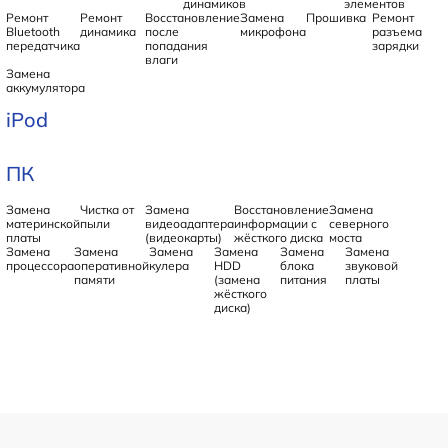
динамиков
элементов
Ремонт
Ремонт
Восстановление
Замена
Прошивка
Ремонт
Bluetooth
динамика
после
микрофона
разъема
передатчика
попадания
зарядки
влаги
Замена
аккумулятора
iPod
ПК
Замена
Чистка от
Замена
Восстановление
Замена
материнской
пыли
видеоадаптера
информации с
северного
платы
(видеокарты)
жёсткого диска
моста
Замена
Замена
Замена
Замена
Замена
Замена
процессора
оперативной
кулера
HDD
блока
звуковой
памяти
(замена
питания
платы
жёсткого
диска)