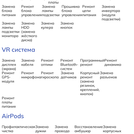
платы
Замена
Ремонт
Замена
Прошивка
Ремонт
Замена
блока
блока
лампы
блока
цепи
инвертора
питания
управления
подсветки
управления
питания
(модуля
подсветки)
Замена
Замена
Замена
Замена
лампы
HDD
кулера
кнопок
подсветки
(замена
монитора
жёсткого
диска)
VR система
Замена
Замена
Ремонт
Ремонт
Программный
Ремонт
дисплея
кабеля
оптики
Bluetooth-
ремонт
динамика
(экрана)
систем
Ремонт
Ремонт
Ремонт
Замена
Корпусный
Замена
GPS-
микрофона
гироскопа
датчиков
ремонт
разъемов
модуля
(замена
резинок,
креплений,
кнопок)
Ремонт
платы
питания
AirPods
Профилактическая
Замена
Замена
Восстановление
Замена
чистка
дужки
провода
амбушюр
корпусных