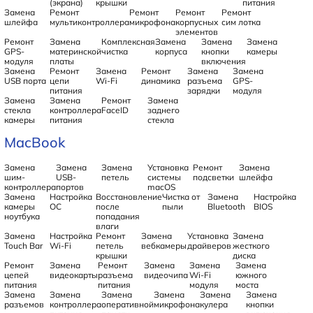
(экрана)
крышки
питания
Замена
Ремонт
Ремонт
Ремонт
Ремонт
шлейфа
мультиконтроллера
микрофона
корпусных
сим лотка
элементов
Ремонт
Замена
Комплексная
Замена
Замена
Замена
GPS-
материнской
чистка
корпуса
кнопки
камеры
модуля
платы
включения
Замена
Ремонт
Замена
Ремонт
Замена
Замена
USB порта
цепи
Wi-Fi
динамика
разъема
GPS-
питания
зарядки
модуля
Замена
Замена
Ремонт
Замена
стекла
контроллера
FaceID
заднего
камеры
питания
стекла
MacBook
Замена
Замена
Замена
Установка
Ремонт
Замена
шим-
USB-
петель
системы
подсветки
шлейфа
контроллера
портов
macOS
Замена
Настройка
Восстановление
Чистка от
Замена
Настройка
камеры
ОС
после
пыли
Bluetooth
BIOS
ноутбука
попадания
влаги
Замена
Настройка
Ремонт
Замена
Установка
Замена
Touch Bar
Wi-Fi
петель
вебкамеры
драйверов
жесткого
крышки
диска
Ремонт
Замена
Ремонт
Замена
Замена
Замена
цепей
видеокарты
разъема
видеочипа
Wi-Fi
южного
питания
питания
модуля
моста
Замена
Замена
Замена
Замена
Замена
Замена
разъемов
контроллера
оперативной
микрофона
кулера
кнопки