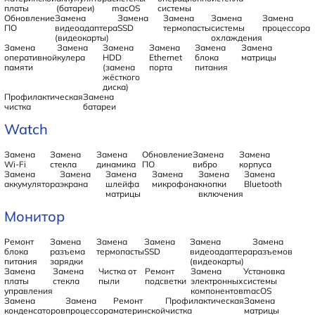
платы
(батареи)
macOS
системы
Обновление
Замена
Замена
Замена
Замена
Замена
ПО
видеоадаптера
SSD
термопасты
системы
процессора
(видеокарты)
охлаждения
Замена
Замена
Замена
Замена
Замена
Замена
оперативной
кулера
HDD
Ethernet
блока
матрицы
памяти
(замена
порта
питания
жёсткого
диска)
Профилактическая
Замена
чистка
батареи
Watch
Замена
Замена
Замена
Обновление
Замена
Замена
Wi-Fi
стекла
динамика
ПО
вибро
корпуса
Замена
Замена
Замена
Замена
Замена
Замена
аккумулятора
экрана
шлейфа
микрофона
кнопки
Bluetooth
матрицы
включения
Монитор
Ремонт
Замена
Замена
Замена
Замена
Замена
блока
разъема
термопасты
SSD
видеоадаптера
разъемов
питания
зарядки
(видеокарты)
Замена
Замена
Чистка от
Ремонт
Замена
Установка
платы
стекла
пыли
подсветки
электронных
системы
управления
компонентов
macOS
Замена
Замена
Ремонт
Профилактическая
Замена
конденсаторов
процессора
материнской
чистка
матрицы