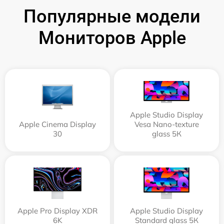
Популярные модели
Мониторов Apple
Apple Studio Display
Apple Cinema Display
Vesa Nano-texture
30
glass 5К
Apple Pro Display XDR
Apple Studio Display
6K
Standard glass 5К