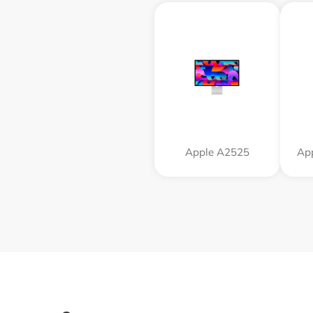
Apple А2525
App