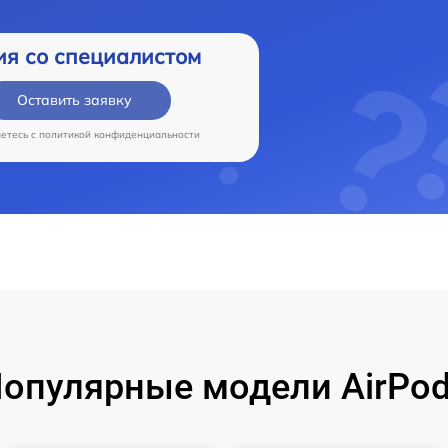
ия со специалистом
Оставить заявку
аетесь c
политикой конфиденциальности
опулярные модели AirPo