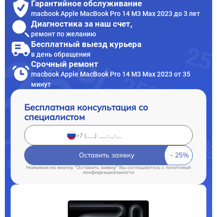
Гарантийное обслуживание
macbook Apple MacBook Pro 14 M3 Max 2023 до 3 лет
Диагностика за наш счет,
ремонт по желанию
Бесплатный выезд курьера
в день обращения
Срочный ремонт
macbook Apple MacBook Pro 14 M3 Max 2023 от 35
минут
Бесплатная консультация со
специалистом
Оставить заявку
Нажимая на кнопку "Оставить заявку" Вы соглашаетесь c
политикой
конфиденциальности