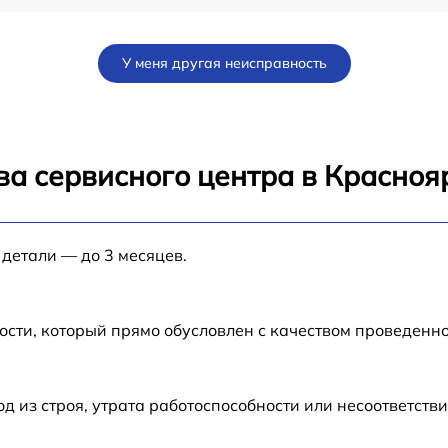
от 60 мин
У меня другая неисправность
18
от 60 мин
от 120 мин
ва сервисного центра в Красноя
от 60 мин
 детали — до 3 месяцев.
от 60 мин
от 60 мин
ости, который прямо обусловлен с качеством проведенн
от 60 мин
из строя, утрата работоспособности или несоответств
от 60 мин