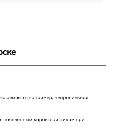
900 р
1950 р
1500 р
рске
1245 р
2400 р
1395 р
ого ремонта (например, неправильная
1000 р
ие заявленным характеристикам при
1045 р