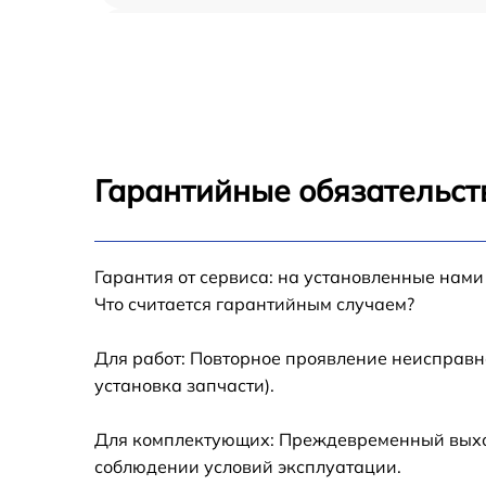
Замена кулера MacBook Pro 2018
Замена кнопки включения MacBook Pro 20
Замена звуковой карты MacBook Pro 2018
Гарантийные обязательст
Замена USB порта MacBook Pro 2018
Гарантия от сервиса: на установленные нами
Ремонт цепи питания MacBook Pro 2018
Что считается гарантийным случаем?
Замена материнской платы MacBook Pro
2018
Для работ: Повторное проявление неисправн
установка запчасти).
Профилактическая чистка MacBook Pro
2018
Для комплектующих: Преждевременный выход 
Замена корпуса MacBook Pro 2018
соблюдении условий эксплуатации.