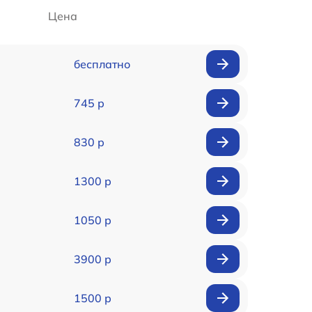
Цена
бесплатно
745 р
830 р
1300 р
1050 р
3900 р
1500 р