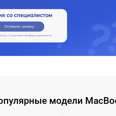
ия со специалистом
Оставить заявку
аетесь c
политикой конфиденциальности
опулярные модели MacBo