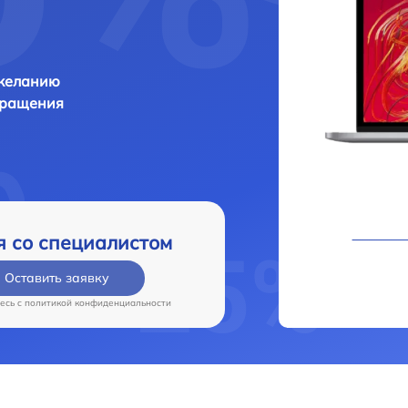
 желанию
бращения
я со специалистом
Оставить заявку
есь c
политикой конфиденциальности