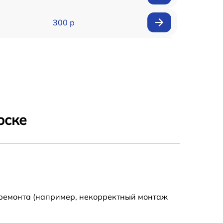
300 р
150 р
1000 р
450 р
рске
350 р
700 р
 ремонта (например, некорректный монтаж