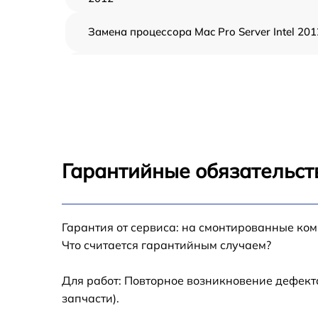
Замена процессора Mac Pro Server Intel 201
Замена оперативной памяти Mac Pro Server
Intel 2012
Замена кулера Mac Pro Server Intel 2012
Замена HDD (замена жёсткого диска) Mac
Pro Server Intel 2012
Гарантийные обязательст
Замена блока питания Mac Pro Server Intel
2012
Замена звуковой платы Mac Pro Server Intel
Гарантия от сервиса: на смонтированные ко
2012
Что считается гарантийным случаем?
Для работ: Повторное возникновение дефект
запчасти).