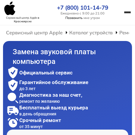
+7 (800) 101-14-79
Ежедневно с 9:00 до 21:00
Позвонить
мне утром
Сервисный центр Apple
в
Красноярске
Сервисный центр Apple
Каталог устройств
Ремон
Замена звуковой платы
компьютера
Официальный сервис
Гарантийное обслуживание
до 3 лет
Диагностика за наш счет,
ремонт по желанию
Бесплатный выезд курьера
в день обращения
Срочный ремонт
от 35 минут