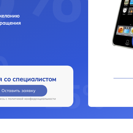
 желанию
бращения
я со специалистом
Оставить заявку
есь c
политикой конфиденциальности