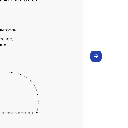
ниторов
еское,
ика»
икатом мастера