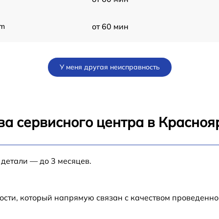
mm
от 60 мин
)
от 60 мин
У меня другая неисправность
m
от 60 мин
от 60 мин
ва сервисного центра в Красноя
от 60 мин
 детали — до 3 месяцев.
от 60 мин
от 60 мин
ости, который напрямую связан с качеством проведенн