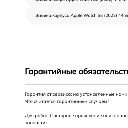
Замена корпуса Apple Watch SE (2022) 44
Замена аккумулятора Apple Watch SE (2022
44mm
Замена экрана Apple Watch SE (2022) 44m
Замена шлейфа матрицы Apple Watch SE
(2022) 44mm
Гарантийные обязательст
Замена микрофона Apple Watch SE (2022)
44mm
Замена кнопки включения Apple Watch SE
Гарантия от сервиса: на установленные нами
(2022) 44mm
Что считается гарантийным случаем?
Замена Bluetooth Apple Watch SE (2022)
44mm
Для работ: Повторное проявление неисправн
запчасти).