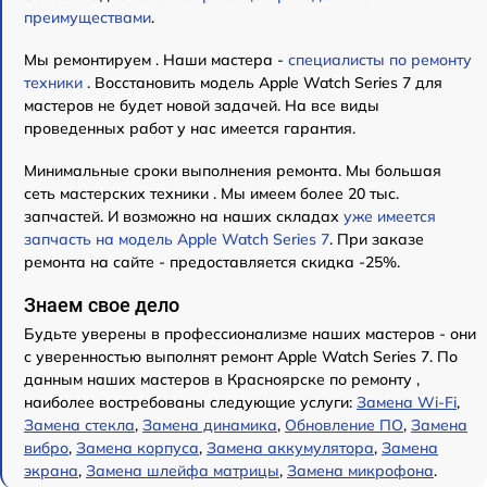
преимуществами
.
Мы ремонтируем . Наши мастера -
специалисты по ремонту
техники
. Восстановить модель Apple Watch Series 7 для
мастеров не будет новой задачей. На все виды
проведенных работ у нас имеется гарантия.
Минимальные сроки выполнения ремонта. Мы большая
сеть мастерских техники . Мы имеем более 20 тыс.
запчастей. И возможно на наших складах
уже имеется
запчасть на модель Apple Watch Series 7
. При заказе
ремонта на сайте - предоставляется скидка -25%.
Знаем свое дело
Будьте уверены в профессионализме наших мастеров - они
с уверенностью выполнят ремонт Apple Watch Series 7. По
данным наших мастеров в Красноярске по ремонту ,
наиболее востребованы следующие услуги:
Замена Wi-Fi
,
Замена стекла
,
Замена динамика
,
Обновление ПО
,
Замена
вибро
,
Замена корпуса
,
Замена аккумулятора
,
Замена
экрана
,
Замена шлейфа матрицы
,
Замена микрофона
.