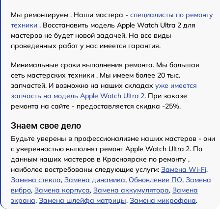
Мы ремонтируем . Наши мастера -
специалисты по ремонту
техники
. Восстановить модель Apple Watch Ultra 2 для
мастеров не будет новой задачей. На все виды
проведенных работ у нас имеется гарантия.
Минимальные сроки выполнения ремонта. Мы большая
сеть мастерских техники . Мы имеем более 20 тыс.
запчастей. И возможно на наших складах
уже имеется
запчасть на модель Apple Watch Ultra 2
. При заказе
ремонта на сайте - предоставляется скидка -25%.
Знаем свое дело
Будьте уверены в профессионализме наших мастеров - они
с уверенностью выполнят ремонт Apple Watch Ultra 2. По
данным наших мастеров в Красноярске по ремонту ,
наиболее востребованы следующие услуги:
Замена Wi-Fi
,
Замена стекла
,
Замена динамика
,
Обновление ПО
,
Замена
вибро
,
Замена корпуса
,
Замена аккумулятора
,
Замена
экрана
,
Замена шлейфа матрицы
,
Замена микрофона
.