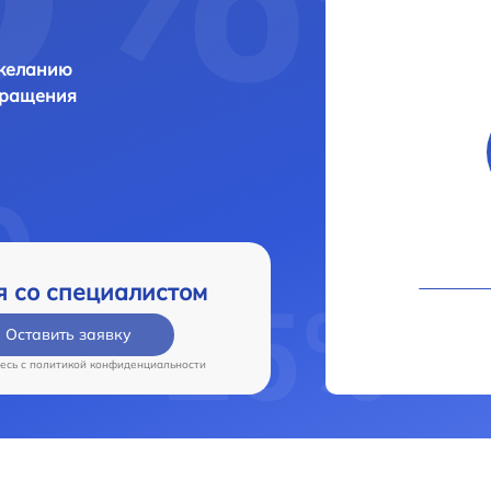
 желанию
бращения
я со специалистом
Оставить заявку
есь c
политикой конфиденциальности