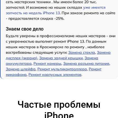
сеть мастерских техники . Мы имеем более 20 тыс.
запчастей. И возможно на наших складах
уже имеется
запчасть на модель iPhone 13
. При заказе ремонта на сайте
- предоставляется скидка -25%.
Знаем свое дело
Будьте уверены в профессионализме наших мастеров - они
с уверенностью выполнят ремонт iPhone 13. По данным
наших мастеров в Красноярске по ремонту , наиболее
востребованы следующие услуги:
Замена стекла
,
Замена
дисплея (экрана)
,
Замена задней крышки
,
Замена
аккумулятора
,
Ремонт камеры
,
Замена разъема питания
,
Замена шлейфа
,
Ремонт мультиконтроллера
,
Ремонт
микрофона
,
Ремонт корпусных элементов
.
Частые проблемы
iPhone