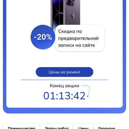
Скидка по
-20%
предварительной
записи на сайте
Цены на ремонт
Конец акции
01:13:41
Преимущества
Этапы работ
Цены
Гарантия
М