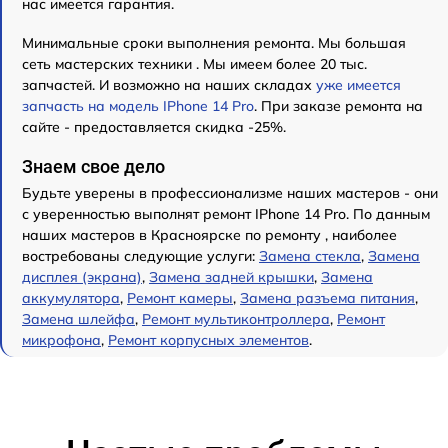
нас имеется гарантия.
Минимальные сроки выполнения ремонта. Мы большая
сеть мастерских техники . Мы имеем более 20 тыс.
запчастей. И возможно на наших складах
уже имеется
запчасть на модель IPhone 14 Pro
. При заказе ремонта на
сайте - предоставляется скидка -25%.
Знаем свое дело
Будьте уверены в профессионализме наших мастеров - они
с уверенностью выполнят ремонт IPhone 14 Pro. По данным
наших мастеров в Красноярске по ремонту , наиболее
востребованы следующие услуги:
Замена стекла
,
Замена
дисплея (экрана)
,
Замена задней крышки
,
Замена
аккумулятора
,
Ремонт камеры
,
Замена разъема питания
,
Замена шлейфа
,
Ремонт мультиконтроллера
,
Ремонт
микрофона
,
Ремонт корпусных элементов
.