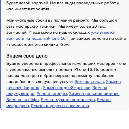
будет новой задачей. На все виды проведенных работ у
нас имеется гарантия.
Минимальные сроки выполнения ремонта. Мы большая
сеть мастерских техники . Мы имеем более 20 тыс.
запчастей. И возможно на наших складах
уже имеется
запчасть на модель iPhone 16
. При заказе ремонта на сайте
- предоставляется скидка -25%.
Знаем свое дело
Будьте уверены в профессионализме наших мастеров - они
с уверенностью выполнят ремонт iPhone 16. По данным
наших мастеров в Красноярске по ремонту , наиболее
востребованы следующие услуги:
Замена стекла
,
Замена
дисплея (экрана)
,
Замена задней крышки
,
Замена
аккумулятора
,
Ремонт камеры
,
Замена разъема питания
,
Замена шлейфа
,
Ремонт мультиконтроллера
,
Ремонт
микрофона
,
Ремонт корпусных элементов
.