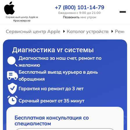
+7 (800) 101-14-79
Ежедневно с 9:00 до 21:00
Позвонить
мне утром
Сервисный центр Apple
в
Красноярске
Сервисный центр Apple
Каталог устройств
Ремон
Диагностика vr системы
Диагностика за наш счет, ремонт по
желанию
Бесплатный выезд курьера в день
обращения
Гарантия на ремонт до 3 лет
Срочный ремонт от 35 минут
Бесплатная консультация со
специалистом